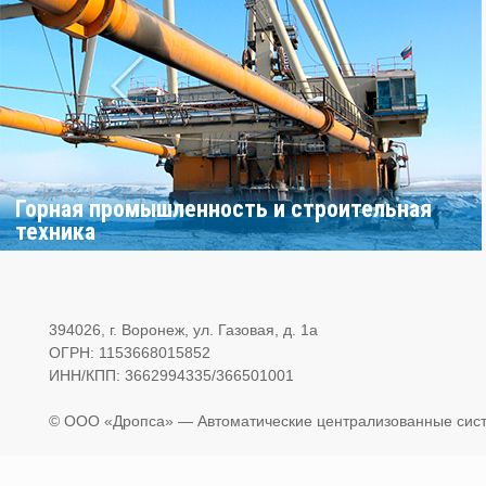
Горная промышленность и строительная
техника
394026, г. Воронеж, ул. Газовая, д. 1а
ОГРН: 1153668015852
ИНН/КПП: 3662994335/366501001
© OOO «Дропса» — Автоматические централизованные сист