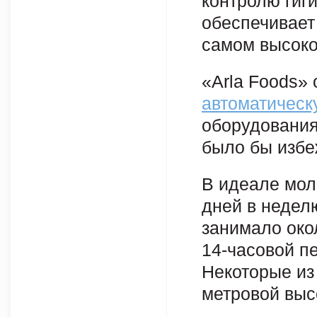
контролю гиг
обеспечивает
самом высоко
«Arla Foods» 
автоматическ
оборудования
было бы избе
В идеале мол
дней в недел
занимало окол
14-часовой п
Некоторые из
метровой выс