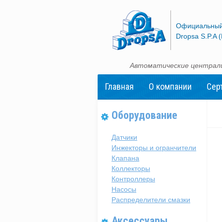
Официальный
Dropsa S.P.A 
Автоматические централи
Главная
О компании
Сер
Оборудование
Датчики
Инжекторы и огранчители
Клапана
Коллекторы
Контроллеры
Насосы
Распределители смазки
Аксессуары