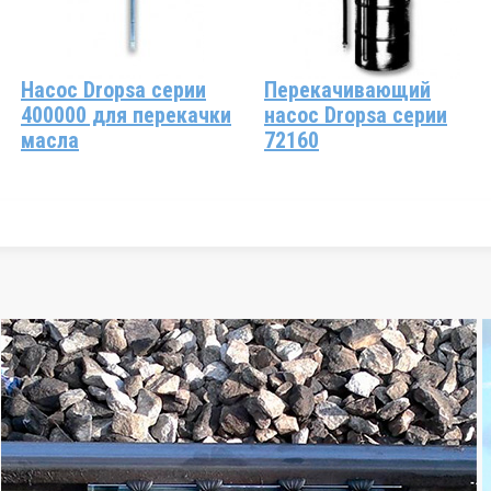
Насос Dropsa серии
Перекачивающий
400000 для перекачки
насос Dropsa серии
масла
72160