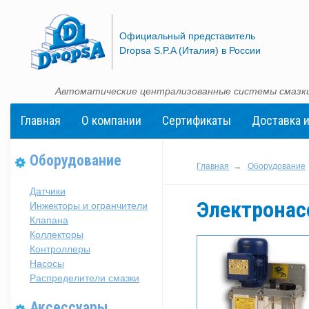
Официальный представитель
Dropsa S.P.A (Италия) в России
Автоматические централизованные системы смазки
Главная
О компании
Сертификаты
Доставка и
Оборудование
Главная
→
Оборудование
Датчики
Электронасо
Инжекторы и огранчители
Клапана
Коллекторы
Контроллеры
Насосы
Распределители смазки
Аксессуары