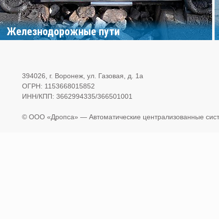
Железнодорожные пути
394026, г. Воронеж, ул. Газовая, д. 1а
ОГРН: 1153668015852
ИНН/КПП: 3662994335/366501001
© OOO «Дропса» — Автоматические централизованные сист