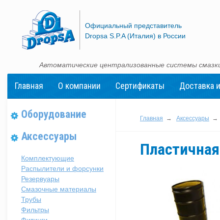
Официальный представитель
Dropsa S.P.A (Италия) в России
Автоматические централизованные системы смазки
Главная
О компании
Сертификаты
Доставка и
Оборудование
Главная
→
Аксессуары
→
Аксессуары
Пластичная
Комплектующие
Распылители и форсунки
Резервуары
Смазочные материалы
Трубы
Фильтры