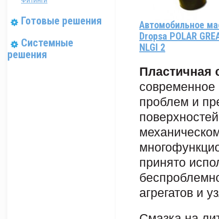
Фитинги
Готовые решения
Автомобильное ма
Dropsa POLAR GRE
Системные
NLGI 2
решения
Пластичная 
современное 
проблем и пр
поверхностей
механическом
многофункцио
принято испо
беспроблемно
агрегатов и у
Смазка на ли