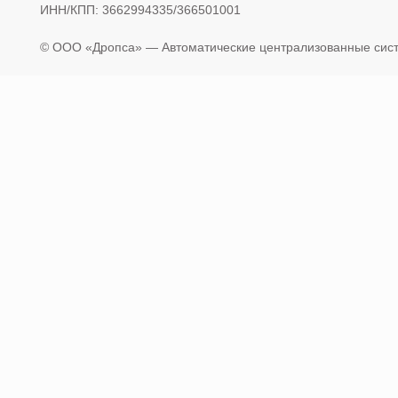
ИНН/КПП: 3662994335/366501001
© OOO «Дропса» — Автоматические централизованные сист