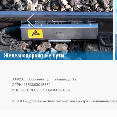
Железнодорожные пути
394026, г. Воронеж, ул. Газовая, д. 1а
ОГРН: 1153668015852
ИНН/КПП: 3662994335/366501001
© OOO «Дропса» — Автоматические централизованные сист