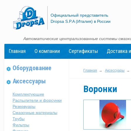
Официальный представитель
Dropsa S.P.A (Италия) в России
Автоматические централизованные системы смазки
Главная
О компании
Сертификаты
Доставка и
Оборудование
Главная
→
Аксессуары
→
Аксессуары
Воронки
Комплектующие
Распылители и форсунки
Резервуары
Смазочные материалы
Трубы
Фильтры